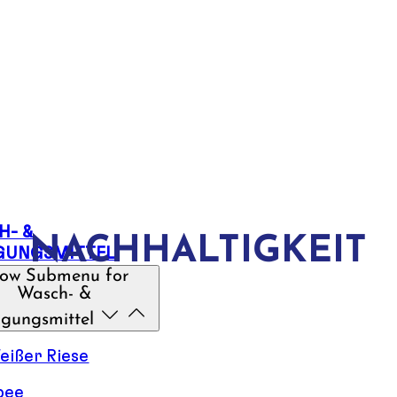
H- &
NACHHALTIGKEIT
IGUNGSMITTEL
ow Submenu for
Wasch- &
igungsmittel
eißer Riese
pee