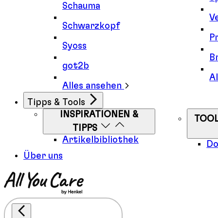
Schauma
V
Schwarzkopf
Pr
Syoss
B
got2b
A
Alles ansehen
Tipps & Tools
INSPIRATIONEN &
TOOL
TIPPS
Artikelbibliothek
Do
Über uns