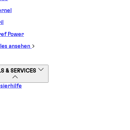
ernel
il
ref Power
lles ansehen
S & SERVICES
sierhilfe