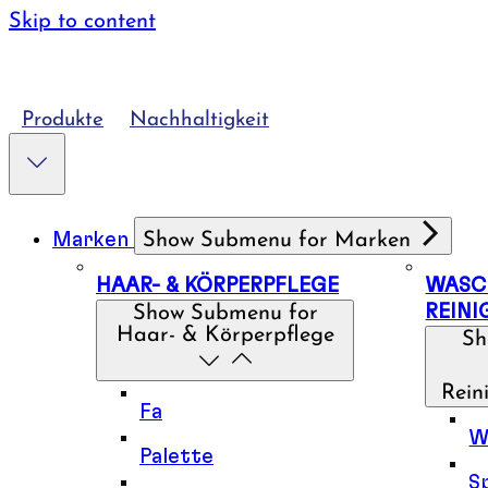
Skip to content
Produkte
Nachhaltigkeit
Marken
Show Submenu for Marken
HAAR- & KÖRPERPFLEGE
WASC
REIN
Show Submenu for
Haar- & Körperpflege
Sh
Rein
Fa
W
Palette
S